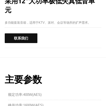
采用12"大功率极低失真低音单
元
多功能套装音箱，适用于KTV、派对、会议等场所的扩声需求。
联系我们
主要参数
额定功率:400W(AES)
峰值功率:1600W(AES)